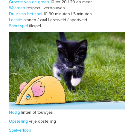
Grootte van de groep
10 tot 20 | 20 en meer
Waarden
respect | vertrouwen
Duur van het spel
10-30 minuten | 5 minuten
Locatie
binnen / zaal | grasveld / sportveld
Soort spel
tikspel
Nodig
linten of touwtjes
Opstelling
vrije opstelling
Spelverloop